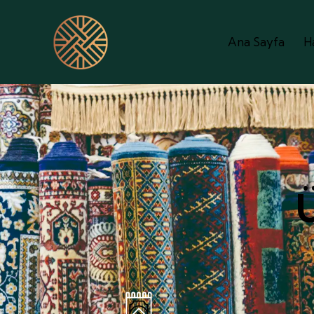
Ana Sayfa
H
Ü