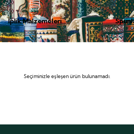
İplik Malzemeleri
Spunl
Seçiminizle eşleşen ürün bulunamadı.