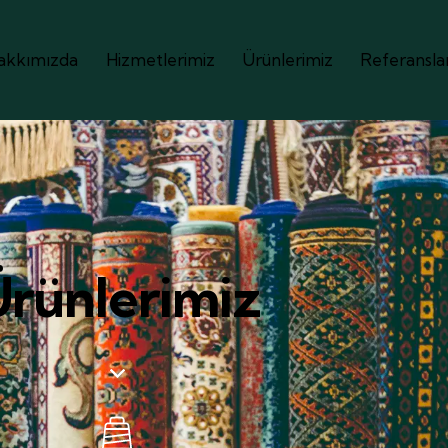
akkımızda
Hizmetlerimiz
Ürünlerimiz
Referansla
rünlerimiz